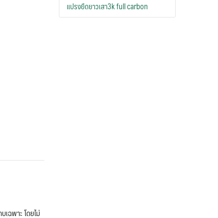
แปรงยืดยาวเสา3k full carbon
ถบเฉพาะ โดยไม่