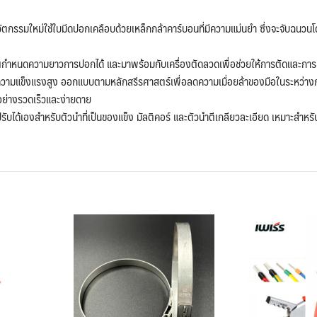
กรรมใหม่ใช้ใบมีดปอกเคลือบด้วยเหล็กกล้าคาร์บอนที่มีความแม่นยำ ซึ่งจะจับฉนวนโดย
คุณกำหนดความยาวการปอกได้ และมาพร้อมกับเครื่องตัดลวดเพื่อช่วยให้การตัดและการปอ
ามแข็งแรงสูง ออกแบบตามหลักสรีรศาสตร์เพื่อลดความเมื่อยล้าของมือในระหว่างก
ย่างรวดเร็วและง่ายดาย
ับได้เองสำหรับตัวนำที่เป็นของแข็ง มัลติคอร์ และตัวนำตีเกลียวละเอียด เหมาะสำหรับผ