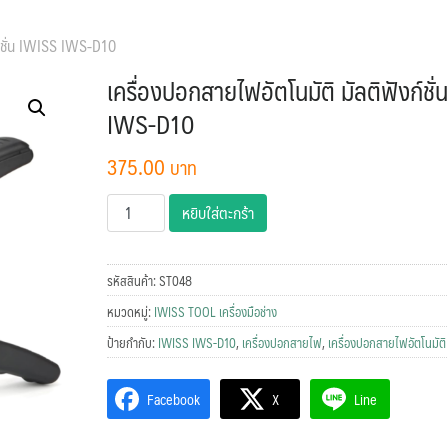
ก์ชั่น IWISS IWS-D10
เครื่องปอกสายไฟอัตโนมัติ มัลติฟังก์ชั
IWS-D10
375.00
จำนวน
หยิบใส่ตะกร้า
เครื่อง
ปอก
สาย
รหัสสินค้า:
ST048
ไฟ
หมวดหมู่:
IWISS TOOL เครื่องมือช่าง
อัตโนมัติ
ป้ายกำกับ:
IWISS IWS-D10
,
เครื่องปอกสายไฟ
,
เครื่องปอกสายไฟอัตโนมัติ
มัลติ
ฟัง
Facebook
X
Line
ก์ชั่น
IWISS