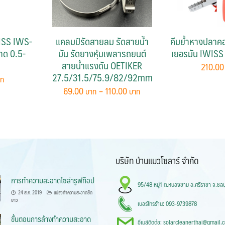
ISS IWS-
แคลมป์รัดสายลม รัดสายนัำ
คีมย้ำหางปลาคอร
าด 0.5-
มัน รัดยางหุ้มเพลารถยนต์
เยอรมัน IWISS
สายน้ำแรงดัน OETIKER
210.0
27.5/31.5/75.9/82/92mm
Price
69.00
–
110.00
range:
This
69.00 ฿
product
through
has
110.00 ฿
multiple
variants.
บริษัท บ้านแมวโซลาร์ จำกัด
The
การทำความสะอาดโซล่ารูฟท็อป
options
95/48 หมู่1 ต.หนองขาม อ.ศรีราชา จ.ชลบ
may
24 ส.ค. 2019
แปรงทำความสะอาดยืด
ยาว
เบอร์โทรร้าน: 093-9739878
be
ขั้นตอนการล้างทำความสะอาด
chosen
อีเมล์ติดต่อ: solarcleanerthai@gmail.