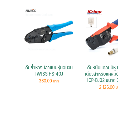
คีมย้ำหางปลาแบบหุ้มฉนวน
คีมหนีบแคลมป์หู 
IWISS HS-40J
เดียวสำหรับแคลมป
ICP-BJ02 ขนาด 3
360.00
2,126.00