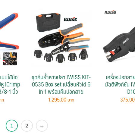
แบบใช้มือ
ชุดคีมย้ำหางปลา IWISS KIT-
เครื่องปอกสาย
์หู iCrimp
0535 Box set เปลี่ยนหัวได้ 6
มัลติฟังก์ชั่น
/8-1 นิ้ว
in 1 พร้อมคีมปอกสาย
D1
1,295.00
375.0
1
2
→