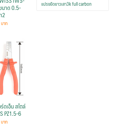
 IWISS IWS-
แปรงยืดยาวเสา3k full carbon
ขนาด 0.5-
m2
0
์ดเอ็น สไตล์
S PZ1.5-6
0