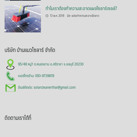
ทำไมเราต้องทำความสะอาดแผงโซลาร์เซลล์?
13 พ.ค. 2018
แปรงทำความสะอาดยืดยาว
บริษัท บ้านแมวโซลาร์ จำกัด
95/48 หมู่1 ต.หนองขาม อ.ศรีราชา จ.ชลบุรี 20230
เบอร์โทรร้าน: 093-9739878
อีเมล์ติดต่อ: solarcleanerthai@gmail.com
ติดตามเราได้ที่