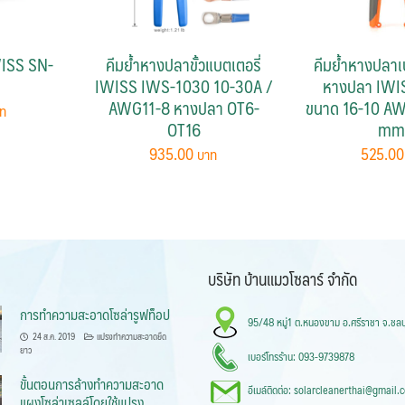
WISS SN-
คีมย้ำหางปลาขั้วแบตเตอรี่
คีมย้ำหางปลาเป
IWISS IWS-1030 10-30A /
หางปลา IWI
AWG11-8 หางปลา OT6-
ขนาด 16-10 AW
OT16
mm
935.00
525.0
บริษัท บ้านแมวโซลาร์ จำกัด
การทำความสะอาดโซล่ารูฟท็อป
95/48 หมู่1 ต.หนองขาม อ.ศรีราชา จ.ชลบ
24 ส.ค. 2019
แปรงทำความสะอาดยืด
ยาว
เบอร์โทรร้าน: 093-9739878
ขั้นตอนการล้างทำความสะอาด
อีเมล์ติดต่อ: solarcleanerthai@gmail.
แผงโซล่าเซลล์โดยใช้แปรง