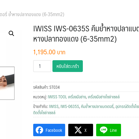
ตอรี่ ย้ำหางปลาทองแดง (6-35mm2)
IWISS IWS-0635S คีมย้ำหางปลาแบตเต
หางปลาทองแดง (6-35mm2)
1,195.00
จำนวน
หยิบใส่ตะกร้า
IWISS
IWS-
0635S
รหัสสินค้า:
ST034
คีม
หมวดหมู่:
IWISS TOOL เครื่องมือช่าง
,
เครื่องมือช่างโซล่าเซลล์
ย้ำ
ป้ายกำกับ:
IWISS
,
IWS-0635S
,
คีมย้ำหางปลาแบตเตอรี่
,
อุปกรณ์ติดตั้งโซ
หางปลา
ติดตั้งโซล่าเซลล์
แบตเตอรี่
ย้ำ
Facebook
X
Line
หางปลา