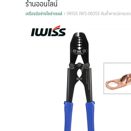
ร้านออนไลน์
เครื่องมือช่างโซล่าเซลล์
IWISS IWS-0635S คีมย้ำหางปลาแบตเ