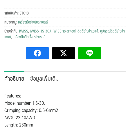
HS-
30J
รหัสสินค้า:
ST018
คีม
หมวดหมู่:
เครื่องมือช่างโซล่าเซลล์
ย้ำ
ป้ายกำกับ:
IWISS
,
IWISS HS-30J
,
IWISS solar tool
,
ติดตั้งโซล่าเซลล์
,
อุปกรณ์ติดตั้งโซล่า
หางปลา
เซลล์
,
เครื่องมือติดตั้งโซล่าเซลล์
แบบ
มี
ฉนวน
0.5-
6mm2
คำอธิบาย
ข้อมูลเพิ่มเติม
ชิ้น
Features:
Model number: HS-30J
Crimping capacity: 0.5-6mm2
AWG: 22-10AWG
Length: 230mm