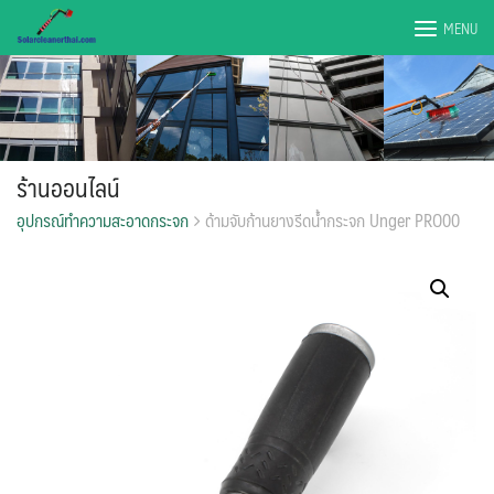
Skip
MENU
to
content
ร้านออนไลน์
อุปกรณ์ทำความสะอาดกระจก
ด้ามจับก้านยางรีดน้ำกระจก Unger PRO00