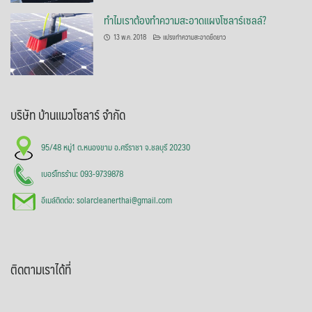
ทำไมเราต้องทำความสะอาดแผงโซลาร์เซลล์?
13 พ.ค. 2018
แปรงทำความสะอาดยืดยาว
บริษัท บ้านแมวโซลาร์ จำกัด
95/48 หมู่1 ต.หนองขาม อ.ศรีราชา จ.ชลบุรี 20230
เบอร์โทรร้าน: 093-9739878
อีเมล์ติดต่อ: solarcleanerthai@gmail.com
ติดตามเราได้ที่