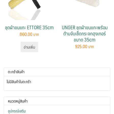
options
may
be
chosen
ชุดผ้าขนแกะ ETTORE 35cm
UNGER ชุดผ้าขนแกะพร้อม
on
ด้ามจับเช็ดกระจกฮุงเกอร์
860.00
the
ขนาด 35cm
product
925.00
อ่านเพิ่ม
page
ตะกร้าสินค้า
ไม่มีสินค้าในตะกร้า
หมวดหมู่สินค้า
อุปกรณ์เสริม