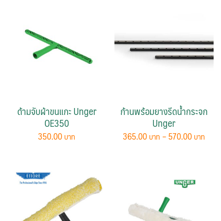
ด้ามจับผ้าขนแกะ Unger
ก้านพร้อมยางรีดน้ำกระจก
OE350
Unger
Pric
350.00
365.00
–
570.00
rang
This
365.
product
thro
has
570.
multiple
variants.
The