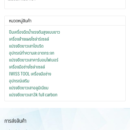
be
chosen
on
หมวดหมู่สินค้า
the
ปืนเครื่องฉีดน้ำแรงดันสูงแบบยาว
product
เครื่องล้างแผงโซล่าร์เซลล์
page
แปรงยืดยาวเสาไฮบริด
อุปกรณ์ทำความสะอาดกระจก
แปรงยืดยาวเสาคาร์บอนไฟเบอร์
เครื่องมือช่างโซล่าเซลล์
IWISS TOOL เครื่องมือช่าง
อุปกรณ์เสริม
แปรงยืดยาวเสาอลูมิเนียม
แปรงยืดยาวเสา3k full carbon
การส่งสินค้า