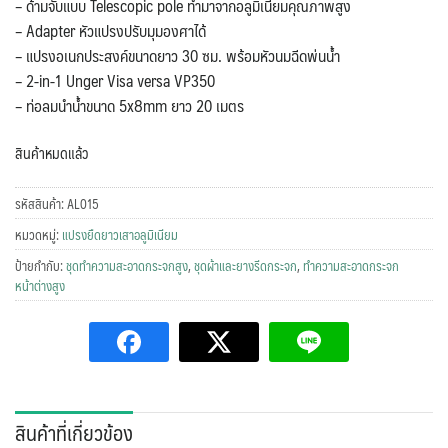
– ด้ามจับแบบ Telescopic pole ทำมาจากอลูมิเนียมคุณภาพสูง
– Adapter หัวแปรงปรับมุมองศาได้
– แปรงอเนกประสงค์ขนาดยาว 30 ซม. พร้อมหัวนมฉีดพ่นน้ำ
– 2-in-1 Unger Visa versa VP350
– ท่อลมนำน้ำขนาด 5x8mm ยาว 20 เมตร
สินค้าหมดแล้ว
รหัสสินค้า:
AL015
หมวดหมู่:
แปรงยืดยาวเสาอลูมิเนียม
ป้ายกำกับ:
ชุดทำความสะอาดกระจกสูง
,
ชุดผ้าและยางรีดกระจก
,
ทำความสะอาดกระจก
หน้าต่างสูง
สินค้าที่เกี่ยวข้อง