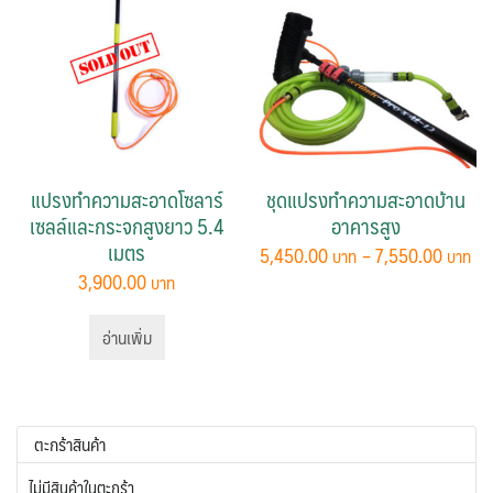
แปรงทำความสะอาดโซลาร์
ชุดแปรงทำความสะอาดบ้าน
เซลล์และกระจกสูงยาว 5.4
อาคารสูง
เมตร
Pr
5,450.00
–
7,550.00
ra
3,900.00
This
5,
product
th
อ่านเพิ่ม
has
7,
multiple
variants.
The
ตะกร้าสินค้า
options
may
ไม่มีสินค้าในตะกร้า