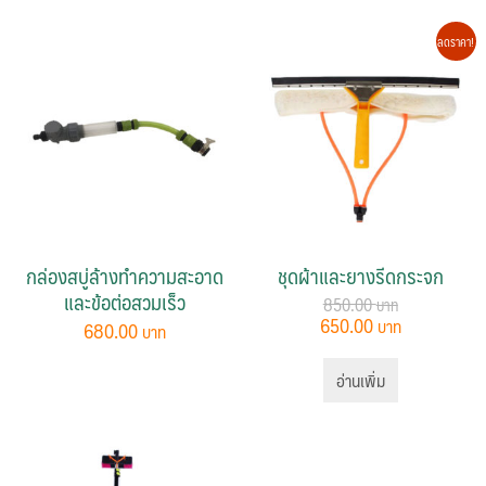
ลดราคา!
กล่องสบู่ล้างทำความสะอาด
ชุดผ้าและยางรีดกระจก
และข้อต่อสวมเร็ว
850.00
Original
Current
650.00
680.00
price
price
was:
is:
อ่านเพิ่ม
850.00 ฿.
650.00 ฿.