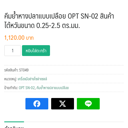
คีมย้ำหางปลาแบบเปลือย OPT SN-02 สินค้า
ไต้หวันขนาด 0.25-2.5 ตร.มม.
1,120.00
จำนวน
หยิบใส่ตะกร้า
คีม
ย้ำ
หางปลา
รหัสสินค้า:
ST049
แบบ
หมวดหมู่:
เครื่องมือช่างโซล่าเซลล์
เปลือย
ป้ายกำกับ:
OPT SN-02
,
คีมย้ำหางปลาแบบเปลือย
OPT
SN-
02
สินค้า
ไต้หวัน
ขนาด