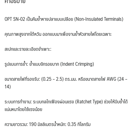
คำอธิบาย
0.25-
2.5
OPT SN-02 เป็นคีมย้ำหางปลาแบบเปลือย (Non-Insulated Terminals)
ตร.มม.
ชิ้น
คุณภาพสูงจากไต้หวัน ออกแบบมาเพื่องานย้ำหัวสายไฟโดยเฉพาะ
สเปกและรายละเอียดจำเพาะ:
รูปแบบการย้ำ: ย้ำแบบจิกรอยบาก (Indent Crimping)
ขนาดสายไฟที่รองรับ: (0.25 – 2.5) ตร.มม. หรือขนาดสายไฟ AWG (24 –
14)
ระบบการทำงาน: ระบบกลไกเฟืองผ่อนแรง (Ratchet Type) ช่วยให้บีบย้ำได้
แน่นหนาโดยใช้แรงน้อย
ความยาวรวม: 190 มิลลิเมตรน้ำหนัก: 0.35 กิโลกรัม