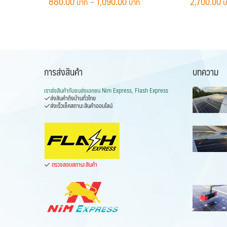
Price
880.00
–
1,090.00
2,700.00
range:
This
880.00 ฿
product
through
has
1,090.00 ฿
multiple
variants.
การส่งสินค้า
บทความ
The
เราส่งสินค้ากับ
ขนส่งเอกชน Nim Express, Flash Express
options
ส่งสินค้าถึงบ้านทั่วไทย
may
ส่งเร็วเช็คสถานะสินค้าออนไลน์
be
chosen
on
the
ตรวจสอบสถานะสินค้า
product
page