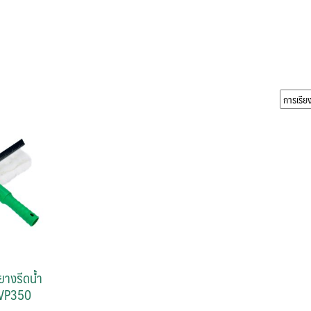
ยางรีดน้ำ
 VP350