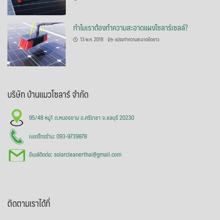
ทำไมเราต้องทำความสะอาดแผงโซลาร์เซลล์?
13 พ.ค. 2018
แปรงทำความสะอาดยืดยาว
บริษัท บ้านแมวโซลาร์ จำกัด
95/48 หมู่1 ต.หนองขาม อ.ศรีราชา จ.ชลบุรี 20230
เบอร์โทรร้าน: 093-9739878
อีเมล์ติดต่อ: solarcleanerthai@gmail.com
ติดตามเราได้ที่