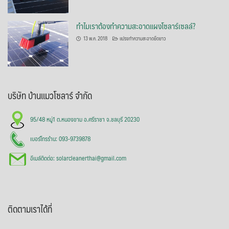
ทำไมเราต้องทำความสะอาดแผงโซลาร์เซลล์?
13 พ.ค. 2018
แปรงทำความสะอาดยืดยาว
บริษัท บ้านแมวโซลาร์ จำกัด
95/48 หมู่1 ต.หนองขาม อ.ศรีราชา จ.ชลบุรี 20230
เบอร์โทรร้าน: 093-9739878
อีเมล์ติดต่อ: solarcleanerthai@gmail.com
ติดตามเราได้ที่