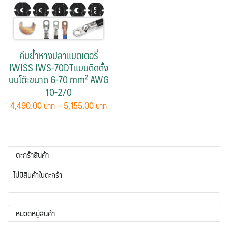
คีมย้ำหางปลาแบตเตอรี่
IWISS IWS-70DTแบบติดตั้ง
บนโต๊ะขนาด 6-70 mm² AWG
10-2/0
Price
4,490.00
–
5,155.00
range:
This
4,490.00 ฿
product
through
has
5,155.00 ฿
ตะกร้าสินค้า
multiple
variants.
ไม่มีสินค้าในตะกร้า
The
options
may
หมวดหมู่สินค้า
be