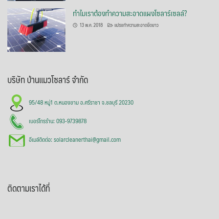
ทำไมเราต้องทำความสะอาดแผงโซลาร์เซลล์?
13 พ.ค. 2018
แปรงทำความสะอาดยืดยาว
บริษัท บ้านแมวโซลาร์ จำกัด
95/48 หมู่1 ต.หนองขาม อ.ศรีราชา จ.ชลบุรี 20230
เบอร์โทรร้าน: 093-9739878
อีเมล์ติดต่อ: solarcleanerthai@gmail.com
ติดตามเราได้ที่