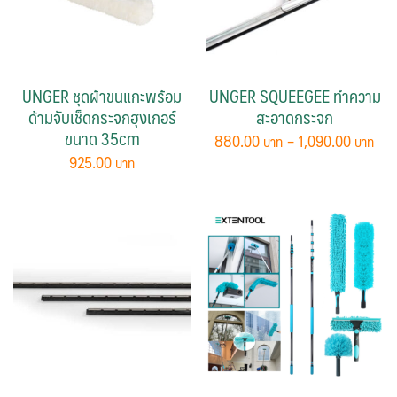
UNGER ชุดผ้าขนแกะพร้อม
UNGER SQUEEGEE ทำความ
ด้ามจับเช็ดกระจกฮุงเกอร์
สะอาดกระจก
ขนาด 35cm
Pri
880.00
–
1,090.00
ran
925.00
This
880
product
thr
has
1,0
multiple
variants.
The
options
may
be
chosen
on