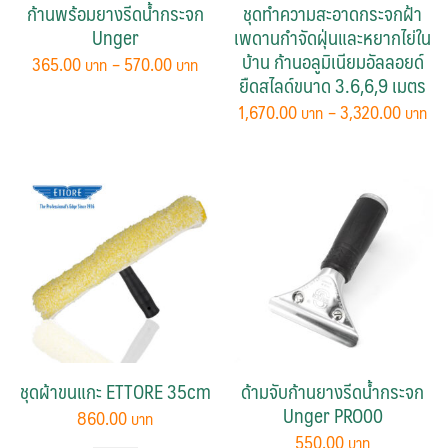
ก้านพร้อมยางรีดน้ำกระจก
ชุดทำความสะอาดกระจกฝ้า
the
Unger
เพดานกำจัดฝุ่นและหยากไย่ใน
product
บ้าน ก้านอลูมิเนียมอัลลอยด์
Price
365.00
–
570.00
page
range:
ยืดสไลด์ขนาด 3.6,6,9 เมตร
This
365.00 ฿
Pri
1,670.00
–
3,320.00
product
through
ra
This
has
570.00 ฿
1,
product
multiple
th
has
3,
variants.
multiple
The
variants.
options
The
may
options
be
may
chosen
be
on
chosen
the
ชุดผ้าขนแกะ ETTORE 35cm
ด้ามจับก้านยางรีดน้ำกระจก
on
product
Unger PRO00
860.00
the
page
550.00
product