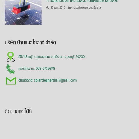
13 พ.ค. 2018
แปรงทำความสะอาดยืดยาว
บริษัท บ้านแมวโซลาร์ จำกัด
95/48 หมู่1 ต.หนองขาม อ.ศรีราชา จ.ชลบุรี 20230
เบอร์โทรร้าน: 093-9739878
อีเมล์ติดต่อ: solarcleanerthai@gmail.com
ติดตามเราได้ที่