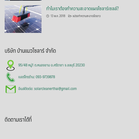
ทำไมเราต้องทำความสะอาดแผงโซลาร์เซลล์?
13 พ.ค. 2018
แปรงทำความสะอาดยืดยาว
บริษัท บ้านแมวโซลาร์ จำกัด
95/48 หมู่1 ต.หนองขาม อ.ศรีราชา จ.ชลบุรี 20230
เบอร์โทรร้าน: 093-9739878
อีเมล์ติดต่อ: solarcleanerthai@gmail.com
ติดตามเราได้ที่