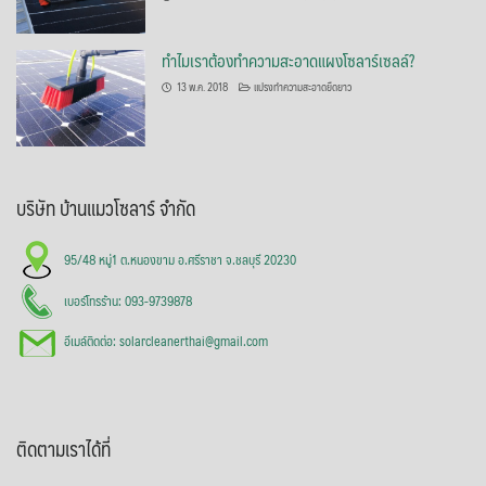
ทำไมเราต้องทำความสะอาดแผงโซลาร์เซลล์?
13 พ.ค. 2018
แปรงทำความสะอาดยืดยาว
บริษัท บ้านแมวโซลาร์ จำกัด
95/48 หมู่1 ต.หนองขาม อ.ศรีราชา จ.ชลบุรี 20230
เบอร์โทรร้าน: 093-9739878
อีเมล์ติดต่อ: solarcleanerthai@gmail.com
ติดตามเราได้ที่