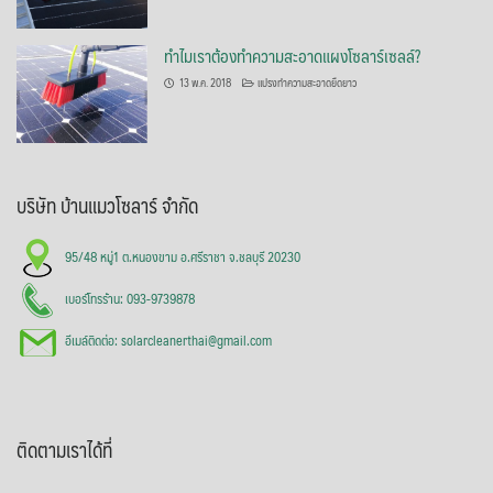
ทำไมเราต้องทำความสะอาดแผงโซลาร์เซลล์?
13 พ.ค. 2018
แปรงทำความสะอาดยืดยาว
บริษัท บ้านแมวโซลาร์ จำกัด
95/48 หมู่1 ต.หนองขาม อ.ศรีราชา จ.ชลบุรี 20230
เบอร์โทรร้าน: 093-9739878
อีเมล์ติดต่อ: solarcleanerthai@gmail.com
ติดตามเราได้ที่