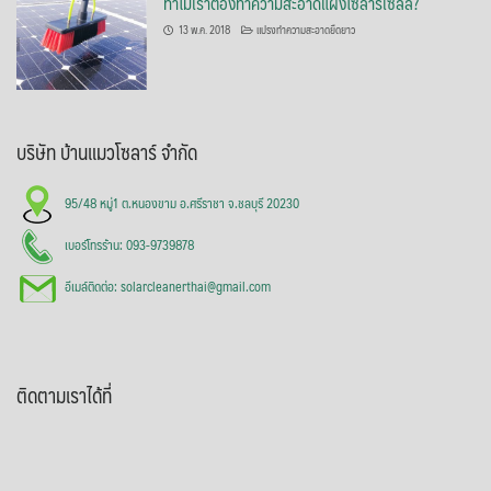
ทำไมเราต้องทำความสะอาดแผงโซลาร์เซลล์?
13 พ.ค. 2018
แปรงทำความสะอาดยืดยาว
บริษัท บ้านแมวโซลาร์ จำกัด
95/48 หมู่1 ต.หนองขาม อ.ศรีราชา จ.ชลบุรี 20230
เบอร์โทรร้าน: 093-9739878
อีเมล์ติดต่อ: solarcleanerthai@gmail.com
ติดตามเราได้ที่