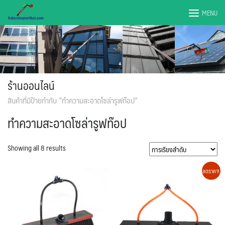
Skip
MENU
to
content
ร้านออนไลน์
สินค้าที่มีป้ายกำกับ “ทำความสะอาดโซล่ารูฟท๊อป”
ทำความสะอาดโซล่ารูฟท๊อป
Showing all 8 results
ลดราคา!