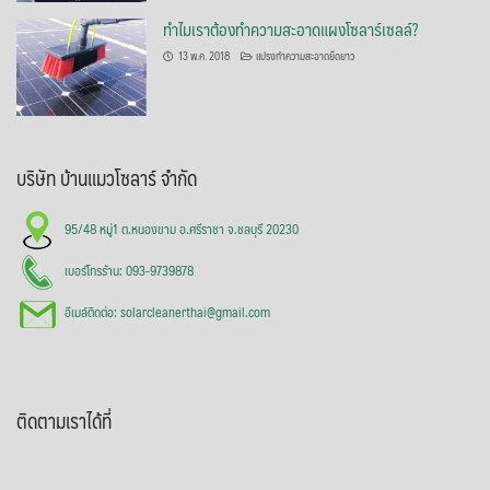
ทำไมเราต้องทำความสะอาดแผงโซลาร์เซลล์?
13 พ.ค. 2018
แปรงทำความสะอาดยืดยาว
บริษัท บ้านแมวโซลาร์ จำกัด
95/48 หมู่1 ต.หนองขาม อ.ศรีราชา จ.ชลบุรี 20230
เบอร์โทรร้าน: 093-9739878
อีเมล์ติดต่อ: solarcleanerthai@gmail.com
ติดตามเราได้ที่