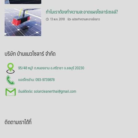
ทำไมเราต้องทำความสะอาดแผงโซลาร์เซลล์?
13 พ.ค. 2018
แปรงทำความสะอาดยืดยาว
บริษัท บ้านแมวโซลาร์ จำกัด
95/48 หมู่1 ต.หนองขาม อ.ศรีราชา จ.ชลบุรี 20230
เบอร์โทรร้าน: 093-9739878
อีเมล์ติดต่อ: solarcleanerthai@gmail.com
ติดตามเราได้ที่